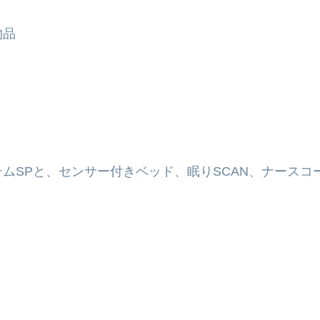
品
ムSPと、センサー付きベッド、眠りSCAN、ナース